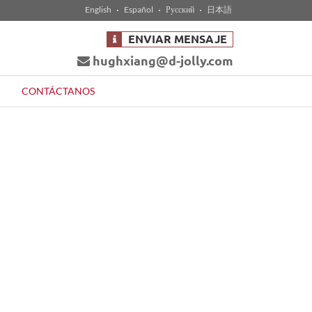
English
Español
Русский
日本語
ENVIAR MENSAJE
hughxiang@d-jolly.com
CONTÁCTANOS