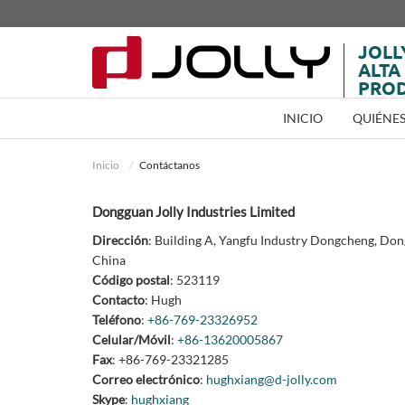
JOLL
ALTA
PRO
INICIO
QUIÉNE
Inicio
Contáctanos
Dongguan Jolly Industries Limited
Dirección
: Building A, Yangfu Industry Dongcheng, Do
China
Código postal
: 523119
Contacto
: Hugh
Teléfono
:
+86-769-23326952
Celular/Móvil
:
+86-13620005867
Fax
: +86-769-23321285
Correo electrónico
:
hughxiang@d-jolly.com
Skype
:
hughxiang