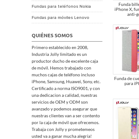
Funda bill
Fundas para teléfonos Nokia
iPhone X, fun
anti-
Fundas para móviles Lenovo
QUIÉNES SOMOS
Primero establecido en 2008,
Industria Jolly limitado es un
productor ducho de excelente caja
de móvil. Hemos trabajado con
muchos cajas de teléfono incluso
Funda de cue
iPhone, Samsung, Huawei, Sony, etc.
para i
Certificado a norma ISO9001, y con
una dedicacion a calidad, nuestras
servicios de OEM y ODM son
avanzado y podemos asegurar que
nuestras clientes van a ser contento
por la caja de móvil que ofrecemos.
Trabaja con Jolly y prometemeos
usted va a ganar mucha alegría!