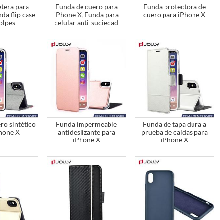
etera para
Funda de cuero para
Funda protectora de
da flip case
iPhone X, Funda para
cuero para iPhone X
golpes
celular anti-suciedad
ro sintético
Funda impermeable
Funda de tapa dura a
Phone X
antideslizante para
prueba de caídas para
iPhone X
iPhone X