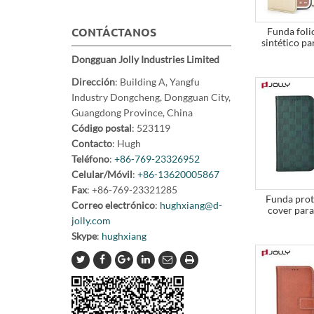
Funda foli
CONTÁCTANOS
sintético p
Dongguan Jolly Industries Limited
Dirección
: Building A, Yangfu
Industry Dongcheng, Dongguan City,
Guangdong Province, China
Código postal
: 523119
Contacto
: Hugh
Teléfono
:
+86-769-23326952
Celular/Móvil
:
+86-13620005867
Fax
: +86-769-23321285
Funda prot
Correo electrónico
:
hughxiang@d-
cover par
jolly.com
Skype
:
hughxiang