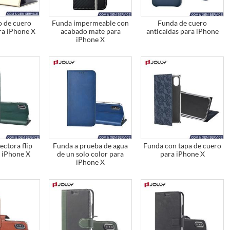
o de cuero
Funda impermeable con
Funda de cuero
ara iPhone X
acabado mate para
anticaídas para iPhone
iPhone X
ectora flip
Funda a prueba de agua
Funda con tapa de cuero
a iPhone X
de un solo color para
para iPhone X
iPhone X