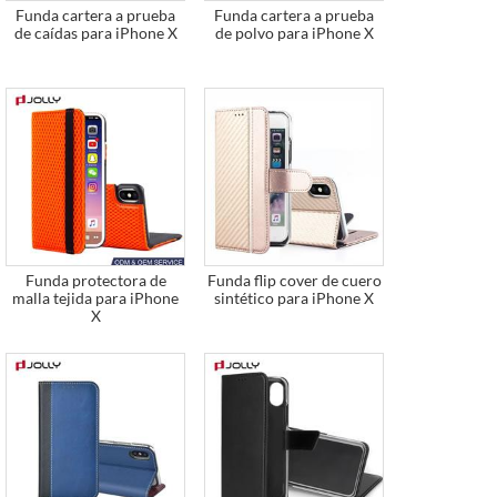
Funda cartera a prueba
Funda cartera a prueba
de caídas para iPhone X
de polvo para iPhone X
Funda protectora de
Funda flip cover de cuero
malla tejida para iPhone
sintético para iPhone X
X