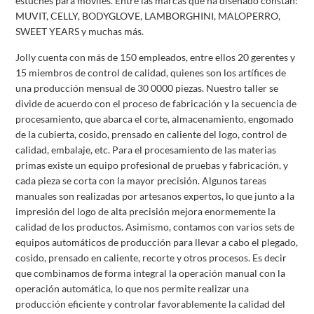
estuches para móviles. Entre las marcas que ha diseñado constan:
MUVIT, CELLY, BODYGLOVE, LAMBORGHINI, MALOPERRO,
SWEET YEARS y muchas más.
Jolly cuenta con más de 150 empleados, entre ellos 20 gerentes y
15 miembros de control de calidad, quienes son los artífices de
una producción mensual de 30 0000 piezas. Nuestro taller se
divide de acuerdo con el proceso de fabricación y la secuencia de
procesamiento, que abarca el corte, almacenamiento, engomado
de la cubierta, cosido, prensado en caliente del logo, control de
calidad, embalaje, etc. Para el procesamiento de las materias
primas existe un equipo profesional de pruebas y fabricación, y
cada pieza se corta con la mayor precisión. Algunos tareas
manuales son realizadas por artesanos expertos, lo que junto a la
impresión del logo de alta precisión mejora enormemente la
calidad de los productos. Asimismo, contamos con varios sets de
equipos automáticos de producción para llevar a cabo el plegado,
cosido, prensado en caliente, recorte y otros procesos. Es decir
que combinamos de forma integral la operación manual con la
operación automática, lo que nos permite realizar una
producción eficiente y controlar favorablemente la calidad del